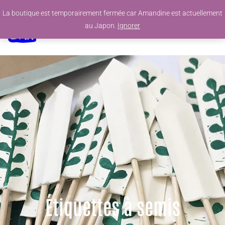
La boutique est temporairement fermée car Amandine est actuellement
0
au Japon.
Ignorer
Étiquettes à semis