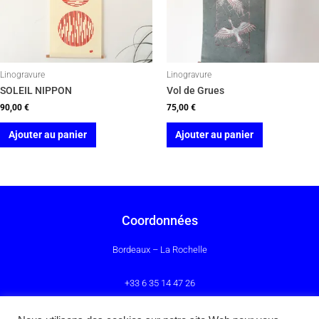
Linogravure
Linogravure
SOLEIL NIPPON
Vol de Grues
90,00
€
75,00
€
Ajouter au panier
Ajouter au panier
Coordonnées
Bordeaux – La Rochelle
+33 6 35 14 47 26